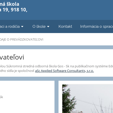
ná škola
 19, 918 10,
aci a rodičia
O škole
Kontakt
Informácia o sprac
DAJE O PREVÁDZKOVATEĽOVI
vateľovi
olou Súkromná stredná odborná škola Gos - Sk na publikačnom systéme Ed
ho sídla je spoločnosť
aSc Applied Software Consultants, s.r.o.
Sk