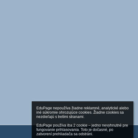
EduPage nepoužíva žiadne reklamné, analytické alebo 
iné súkromie ohrozujúce cookies. Žiadne cookies sa 
nezdieľajú s tretími stranami.

EduPage používa iba 2 cookie – jedno nevyhnutné pre 
fungovanie prihlasovania. Toto je dočasné, po 
zatvorení prehliadača sa odstráni.
