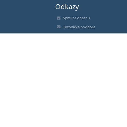
Odkazy
Správca obsahu
Technická podpora
Vyhlásenie o prístupnosti
Právne informácie
Zásady ochrany osobných údajov
Údaje o prevádzkovateľovi
Mapa stránok
O nás
Kontakt
Novinky
Bezbariérová verzia
+
-