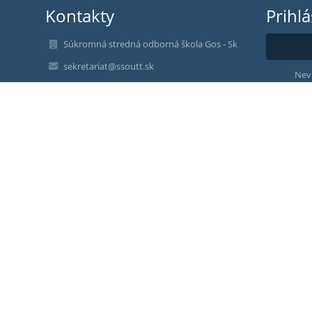
Kontakty
Prihl
Súkromná stredná odborná škola Gos - Sk
sekretariat@ssoutt.sk
Nev
Ústredňa: +421 33 5511161, +421 33 534289
F. Urbánka 19
91810 Trnava
Slovakia