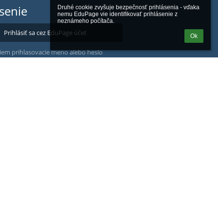
ásenie
Druhé cookie zvyšuje bezpečnosť prihlásenia - vďaka 
nemu EduPage vie identifikovať prihlásenie z 
neznámeho počítača.
Prihlásiť sa cez EduPage účet
Ok
iem prihlasovacie meno alebo heslo
Powered by
aSc EduPage