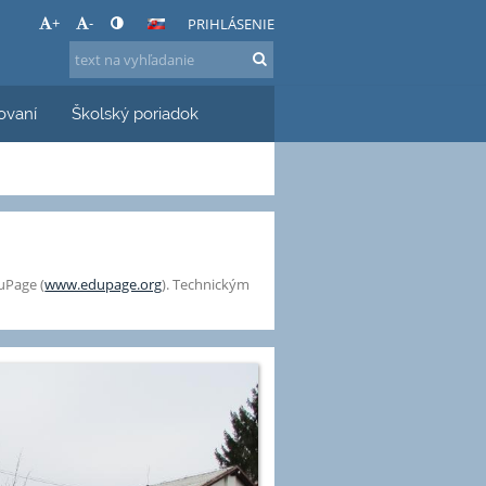
+
-
PRIHLÁSENIE
ovaní
Školský poriadok
uPage (
www.edupage.org
). Technickým