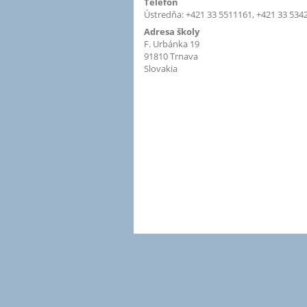
Telefón
Ústredňa: +421 33 5511161, +421 33 534
Adresa školy
F. Urbánka 19
91810 Trnava
Slovakia