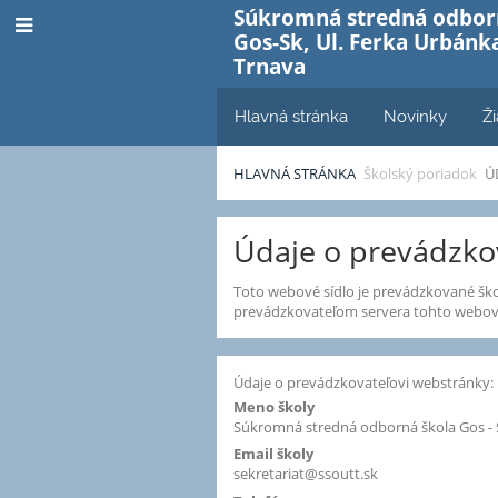
Súkromná stredná odbor
Gos-Sk, Ul. Ferka Urbánka
Trnava
Hlavná stránka
Novinky
Ži
HLAVNÁ STRÁNKA
Školský poriadok
Ú
Údaje
Údaje o prevádzko
o
Toto webové sídlo je prevádzkované šk
prevádzkovateľovi
prevádzkovateľom servera tohto webové
Údaje o prevádzkovateľovi webstránky:
Meno školy
Súkromná stredná odborná škola Gos - 
Email školy
sekretariat@ssoutt.sk