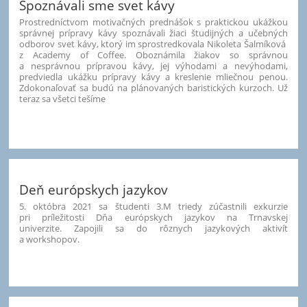
Spoznávali sme svet kávy
Prostredníctvom motivačných prednášok s praktickou ukážkou
správnej prípravy kávy spoznávali žiaci študijných a učebných
odborov svet kávy, ktorý im sprostredkovala Nikoleta Šalmíková
z Academy of Coffee. Oboznámila žiakov so správnou
a nesprávnou prípravou kávy, jej výhodami a nevýhodami,
predviedla ukážku prípravy kávy a kreslenie mliečnou penou.
Zdokonaľovať sa budú na plánovaných baristických kurzoch. Už
teraz sa všetci tešíme
Deň európskych jazykov
5. októbra 2021 sa študenti 3.M triedy zúčastnili exkurzie
pri príležitosti Dňa európskych jazykov na Trnavskej
univerzite. Zapojili sa do rôznych jazykových aktivít
a workshopov.