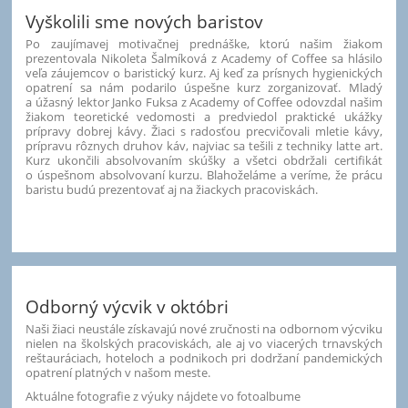
Vyškolili sme nových baristov
Po zaujímavej motivačnej prednáške, ktorú našim žiakom
prezentovala Nikoleta Šalmíková z Academy of Coffee sa hlásilo
veľa záujemcov o baristický kurz. Aj keď za prísnych hygienických
opatrení sa nám podarilo úspešne kurz zorganizovať. Mladý
a úžasný lektor Janko Fuksa z Academy of Coffee odovzdal našim
žiakom teoretické vedomosti a predviedol praktické ukážky
prípravy dobrej kávy. Žiaci s radosťou precvičovali mletie kávy,
prípravu rôznych druhov káv, najviac sa tešili z techniky latte art.
Kurz ukončili absolvovaním skúšky a všetci obdržali certifikát
o úspešnom absolvovaní kurzu. Blahoželáme a veríme, že prácu
baristu budú prezentovať aj na žiackych pracoviskách.
Odborný výcvik v októbri
Naši žiaci neustále získavajú nové zručnosti na odbornom výcviku
nielen na školských pracoviskách, ale aj vo viacerých trnavských
reštauráciach, hoteloch a podnikoch pri dodržaní pandemických
opatrení platných v našom meste.
Aktuálne fotografie z výuky nájdete vo fotoalbume