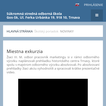
PRIHLÁSENIE
Súkromná stredná odborná škola
Gos-Sk, Ul. Ferka Urbánka 19, 918 10, Trnava
HLAVNÁ STRÁNKA
Školský poriadok
NOVINKY
Novinky
Miestna exkurzia
Žiaci III. M. odbor pracovník marketingu si v rámci odborného
výcviku naplánovali prehliadku historického centra Trnavy, ktoré
spolu s majstrom odborného výcviku absolvovali. Po absolvovaní
prehliadky žiaci akciu vyhodnotili a spracovali krátke prezentačné
video.