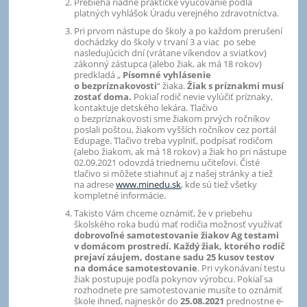
Prebieha riadne praktické vyučovanie podľa
platných vyhlášok Úradu verejného zdravotníctva.
Pri prvom nástupe do školy a po každom prerušení
dochádzky do školy v trvaní 3 a viac po sebe
nasledujúcich dní (vrátane víkendov a sviatkov)
zákonný zástupca (alebo žiak, ak má 18 rokov)
predkladá „
Písomné vyhlásenie
o bezpríznakovosti
“ žiaka.
Žiak s príznakmi musí
zostať doma.
Pokiaľ rodič nevie vylúčiť príznaky,
kontaktuje detského lekára. Tlačivo
o bezpríznakovosti sme žiakom prvých ročníkov
poslali poštou, žiakom vyšších ročníkov cez portál
Edupage. Tlačivo treba vyplniť, podpísať rodičom
(alebo žiakom, ak má 18 rokov) a žiak ho pri nástupe
02.09.2021 odovzdá triednemu učiteľovi. Čisté
tlačivo si môžete stiahnuť aj z našej stránky a tiež
na adrese
www.minedu.sk
, kde sú tiež všetky
kompletné informácie.
Takisto Vám chceme oznámiť, že v priebehu
školského roka budú mať rodičia možnosť využívať
dobrovoľné samotestovanie žiakov Ag testami
v domácom prostredí. Každý žiak, ktorého rodič
prejaví záujem, dostane sadu 25 kusov testov
na domáce samotestovanie
. Pri vykonávaní testu
žiak postupuje podľa pokynov výrobcu. Pokiaľ sa
rozhodnete pre samotestovanie musíte to oznámiť
škole ihneď, najneskôr do
25.08.2021
prednostne e-