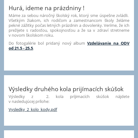
Hurá, ideme na prázdniny !
Máme za sebou náročný školský rok, ktorý sme úspešne zvládli.
Všetkým žiakom, ich rodičom a zamestnancom školy želáme
pekné zážitky počas letných prázdnin a dovolenky. Veríme, že ich
prežijete s radosťou, spokojnosťou a že sa v zdraví stretneme
v novom školskom roku.
Do fotogalérie bol pridaný nový album
Vzdelávanie na ODV
od 21.5 - 25.5
.
59
Výsledky druhého kola prijímacích skúšok
Výsledky z 2. kola príjimacích skúšok nájdete
v nasledujúcej prílohe:
Vysledky_2_kolo_kody.pdf