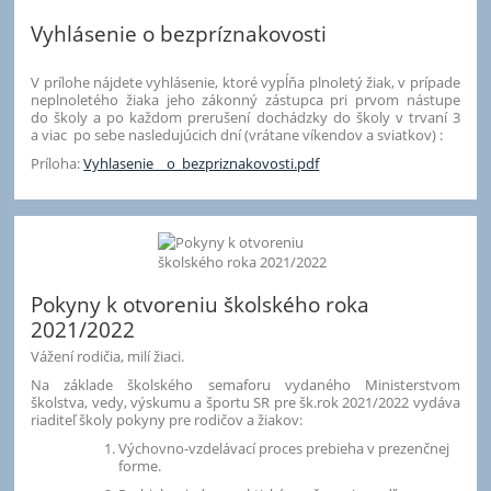
Vyhlásenie o bezpríznakovosti
V prílohe nájdete vyhlásenie, ktoré vypĺňa plnoletý žiak, v prípade
neplnoletého žiaka jeho zákonný zástupca pri prvom nástupe
do školy a po každom prerušení dochádzky do školy v trvaní 3
a viac po sebe nasledujúcich dní (vrátane víkendov a sviatkov) :
Príloha:
Vyhlasenie__o_bezpriznakovosti.pdf
Pokyny k otvoreniu školského roka
2021/2022
Vážení rodičia, milí žiaci.
Na základe školského semaforu vydaného Ministerstvom
školstva, vedy, výskumu a športu SR pre šk.rok 2021/2022 vydáva
riaditeľ školy pokyny pre rodičov a žiakov:
Výchovno-vzdelávací proces prebieha v prezenčnej
forme.