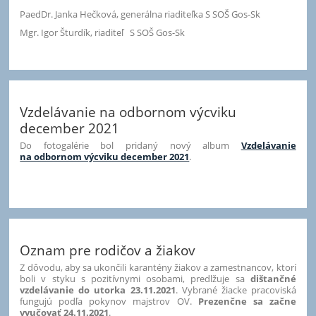
PaedDr. Janka Hečková, generálna riaditeľka S SOŠ Gos-Sk
Mgr. Igor Šturdík, riaditeľ S SOŠ Gos-Sk
Vzdelávanie na odbornom výcviku
december 2021
Do fotogalérie bol pridaný nový album
Vzdelávanie
na odbornom výcviku december 2021
.
18
Oznam pre rodičov a žiakov
Z dôvodu, aby sa ukončili karantény žiakov a zamestnancov, ktorí
boli v styku s pozitívnymi osobami, predlžuje sa
dištančné
vzdelávanie do utorka 23.11.2021
. Vybrané žiacke pracoviská
fungujú podľa pokynov majstrov OV.
Prezenčne sa začne
vyučovať 24.11.2021
.