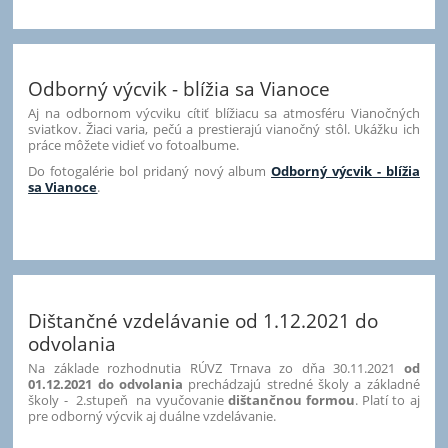
Odborný výcvik - blížia sa Vianoce
Aj na odbornom výcviku cítiť blížiacu sa atmosféru Vianočných
sviatkov. Žiaci varia, pečú a prestierajú vianočný stôl. Ukážku ich
práce môžete vidieť vo fotoalbume.
Do fotogalérie bol pridaný nový album
Odborný výcvik - blížia
sa Vianoce
.
17
Dištančné vzdelávanie od 1.12.2021 do
odvolania
Na základe rozhodnutia RÚVZ Trnava zo dňa 30.11.2021
od
01.12.2021 do odvolania
prechádzajú stredné školy a základné
školy - 2.stupeň na vyučovanie
dištančnou formou
. Platí to aj
pre odborný výcvik aj duálne vzdelávanie.