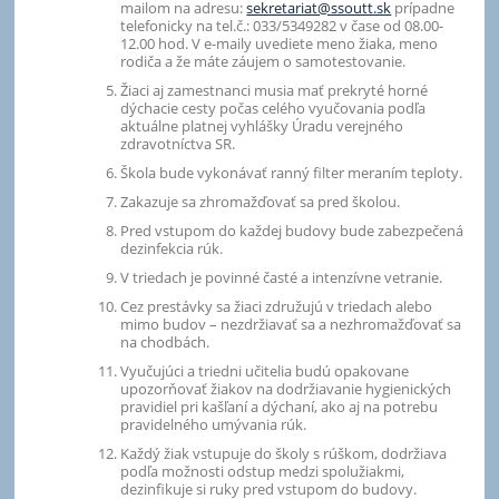
mailom na adresu:
sekretariat@ssoutt.sk
prípadne
telefonicky na tel.č.: 033/5349282 v čase od 08.00-
12.00 hod. V e-maily uvediete meno žiaka, meno
rodiča a že máte záujem o samotestovanie.
Žiaci aj zamestnanci musia mať prekryté horné
dýchacie cesty počas celého vyučovania podľa
aktuálne platnej vyhlášky Úradu verejného
zdravotníctva SR.
Škola bude vykonávať ranný filter meraním teploty.
Zakazuje sa zhromažďovať sa pred školou.
Pred vstupom do každej budovy bude zabezpečená
dezinfekcia rúk.
V triedach je povinné časté a intenzívne vetranie.
Cez prestávky sa žiaci združujú v triedach alebo
mimo budov – nezdržiavať sa a nezhromažďovať sa
na chodbách.
Vyučujúci a triedni učitelia budú opakovane
upozorňovať žiakov na dodržiavanie hygienických
pravidiel pri kašľaní a dýchaní, ako aj na potrebu
pravidelného umývania rúk.
Každý žiak vstupuje do školy s rúškom, dodržiava
podľa možnosti odstup medzi spolužiakmi,
dezinfikuje si ruky pred vstupom do budovy.