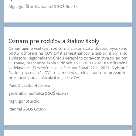
Mgr. Igor Šturdík, riaditeľ S SOŠ Gos-Sk
Oznam pre rodičov a žiakov školy
Oznamujeme všetkým rodičom a žiakom, že z dôvodu vysokého
počtu ochorení na COVID-19 zamestnancov a žiakov školy a so
súhlasom Regionálneho úradu verejného zdravotníctva so sídlom
v Trnave, prechádza škola v dňoch 15.11-19.11.2021 na dištančné
vzdelávanie. Prezenčne sa začne vyučovať 22.11.2021. Vybrané
žiacke pracoviská OV u zamestnávateľov budú v prevádzke
prezenčne podľa inštrukcií majstrov OV.
PaedDr. Janka Hečková
generálna riaditeľka S SOŠ Gos-Sk
Mgr. Igor Šturdík
Riaditeľ S SOŠ Gos-Sk