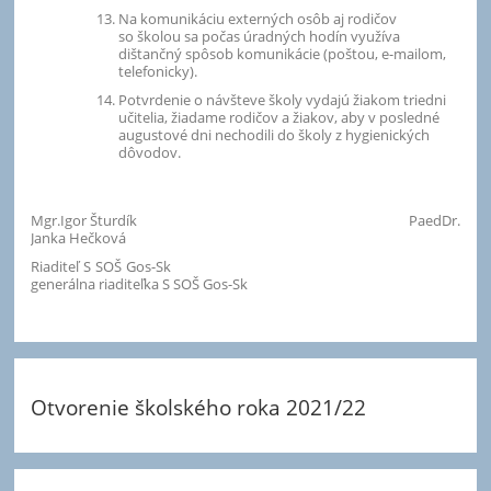
Na komunikáciu externých osôb aj rodičov
so školou sa počas úradných hodín využíva
dištančný spôsob komunikácie (poštou, e-mailom,
telefonicky).
Potvrdenie o návšteve školy vydajú žiakom triedni
učitelia, žiadame rodičov a žiakov, aby v posledné
augustové dni nechodili do školy z hygienických
dôvodov.
Mgr.Igor Šturdík PaedDr.
Janka Hečková
Riaditeľ S SOŠ Gos-Sk
generálna riaditeľka S SOŠ Gos-Sk
Otvorenie školského roka 2021/22